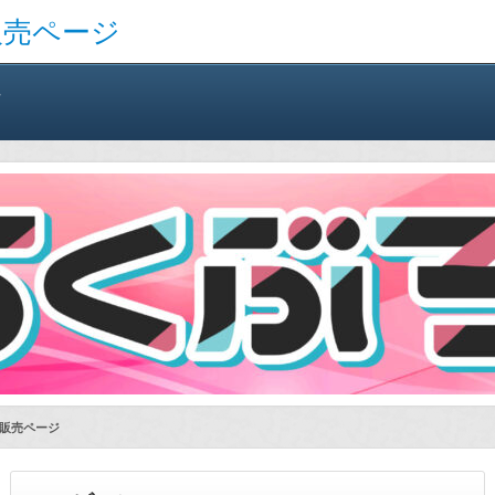
販売ページ
方
！販売ページ