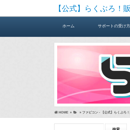
【公式】らくぶろ！
ホーム
サポートの受け
HOME
»
»
ファビコン - 【公式】らくぶろ