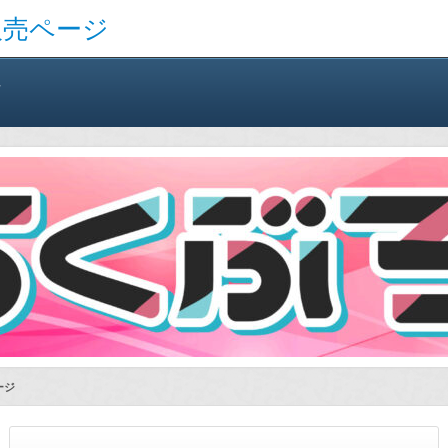
販売ページ
方
ージ