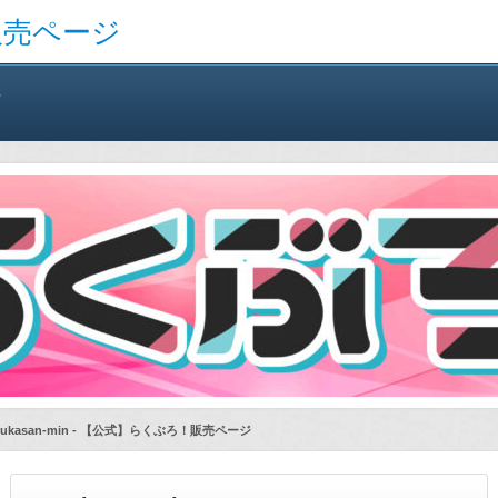
販売ページ
方
-yukasan-min - 【公式】らくぶろ！販売ページ